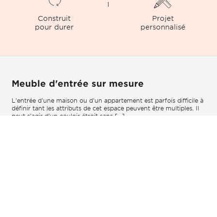
Construit
Projet
pour durer
personnalisé
Meuble d'entrée sur mesure
L'entrée d'une maison ou d'un appartement est parfois difficile à
définir tant les attributs de cet espace peuvent être multiples. Il
peut s'agir d'un couloir étroit sans [...]
Lire la suite
Accueil
...
Tous nos meubles d'entrée
COLLECTION