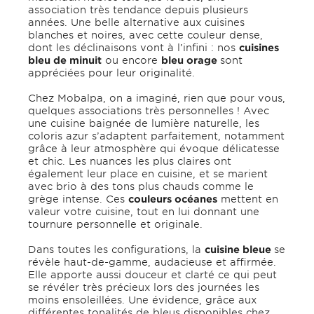
association très tendance depuis plusieurs
années. Une belle alternative aux cuisines
blanches et noires, avec cette couleur dense,
dont les déclinaisons vont à l’infini : nos
cuisines
bleu de minuit
ou encore
bleu orage
sont
appréciées pour leur originalité.
Chez Mobalpa, on a imaginé, rien que pour vous,
quelques associations très personnelles ! Avec
une cuisine baignée de lumière naturelle, les
coloris azur s’adaptent parfaitement, notamment
grâce à leur atmosphère qui évoque délicatesse
et chic. Les nuances les plus claires ont
également leur place en cuisine, et se marient
avec brio à des tons plus chauds comme le
grège intense. Ces
couleurs océanes
mettent en
valeur votre cuisine, tout en lui donnant une
tournure personnelle et originale.
Dans toutes les configurations, la
cuisine bleue
se
révèle haut-de-gamme, audacieuse et affirmée.
Elle apporte aussi douceur et clarté ce qui peut
se révéler très précieux lors des journées les
moins ensoleillées. Une évidence, grâce aux
différentes tonalités de bleus disponibles chez