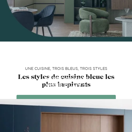
UNE CUISINE, TROIS BLEUS, TROIS STYLES
Les styles de cuisine bleue les
CETTE CUISINE
plus inspirants
VOUS PLAÎT ?
PRENDRE RENDEZ-VOUS