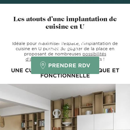
Les atouts d’une implantation de
cuisine en U
CET AMÉNAGEMENT
Idéale pour maximiser l’espace, l’implantation de
VOUS PLAÎT ?
cuisine en U permet de gagner de la place en
proposant de nombreuses
possibilités
d’aménagement
. Et de rangements !
PRENDRE RDV
UNE CUISINE EN U ERGONOMIQUE ET
FONCTIONNELLE