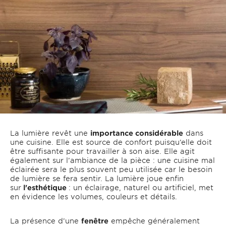
La lumière revêt une
importance considérable
dans
une cuisine. Elle est source de confort puisqu’elle doit
être suffisante pour travailler à son aise. Elle agit
également sur l’ambiance de la pièce : une cuisine mal
éclairée sera le plus souvent peu utilisée car le besoin
de lumière se fera sentir. La lumière joue enfin
sur
l'esthétique
: un éclairage, naturel ou artificiel, met
en évidence les volumes, couleurs et détails.
La présence d’une
fenêtre
empêche généralement