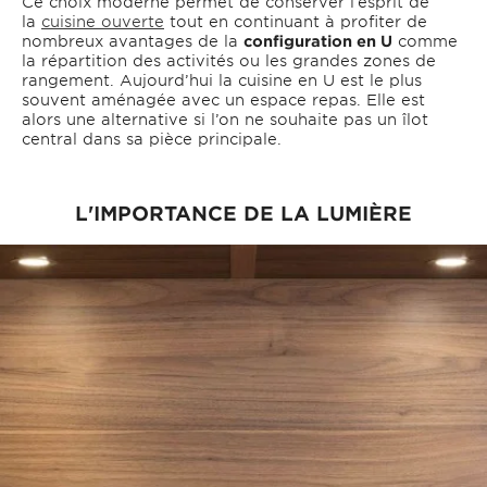
Ce choix moderne permet de conserver l’esprit de
la
cuisine ouverte
tout en continuant à profiter de
nombreux avantages de la
configuration en U
comme
la répartition des activités ou les grandes zones de
rangement. Aujourd’hui la cuisine en U est le plus
souvent aménagée avec un espace repas. Elle est
alors une alternative si l’on ne souhaite pas un îlot
central dans sa pièce principale.
L'IMPORTANCE DE LA LUMIÈRE