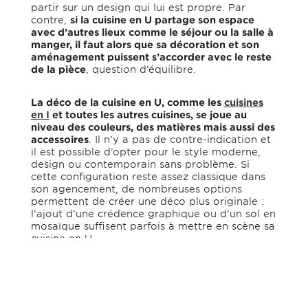
partir sur un design qui lui est propre. Par
contre,
si la cuisine en U partage son espace
avec d’autres lieux comme le séjour ou la salle à
manger, il faut alors que sa décoration et son
aménagement puissent s’accorder avec le reste
de la pièce
, question d’équilibre.
La déco de la cuisine en U, comme les
cuisines
en I
et toutes les autres cuisines, se joue au
niveau des couleurs, des matières mais aussi des
accessoires
. Il n’y a pas de contre-indication et
il est possible d’opter pour le style moderne,
design ou contemporain sans problème. Si
cette configuration reste assez classique dans
son agencement, de nombreuses options
permettent de créer une déco plus originale :
l’ajout d’une crédence graphique ou d’un sol en
mosaïque suffisent parfois à mettre en scène sa
cuisine en U.
L’agencement du mobilier offre également des
solutions pour personnaliser sa pièce
. En
alternant éléments hauts, étagères ou encore