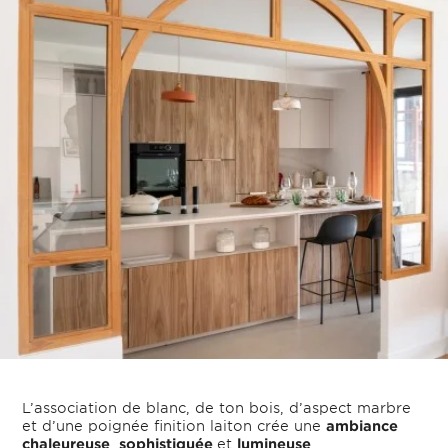
L’association de blanc, de ton bois, d’aspect marbre
et d’une poignée finition laiton crée une
ambiance
chaleureuse
,
sophistiquée
et
lumineuse
.