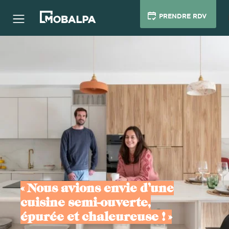
PRENDRE RDV
« Nous avions envie d’une
cuisine semi-ouverte,
épurée et chaleureuse ! »