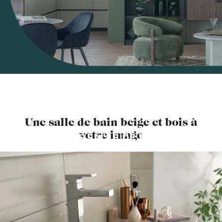
Une salle de bain beige et bois à
votre image
CETTE SALLE DE BAINS
VOUS PLAÎT ?
PRENDRE RDV