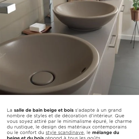
La
salle de bain beige et bois
s’adapte à un grand
nombre de styles et de décoration d’intérieur. Que
vous soyez attiré par le minimalisme épuré, le charme
du rustique, le design des matériaux contemporains
ou le confort du
style scandinave
, le
mélange du
beige et du bois
répond à tous les goûts.