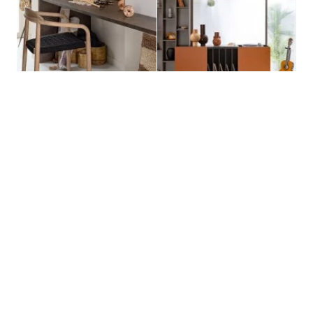
De nombreux rangements
ouverts permettent
de définir les espaces cuisine, repas, bureau
sans les cloisonner. Toutes ces fonctions se
superposent habillement, offrant
une agréable
qualité de vie
.
La famille partage régulièrement de bons
moments dans
cet intérieur multifonction
. Elle
se réunit autour de jeux de société, au son de
vieux vinyles logés dans
un aménagement
dédié
.