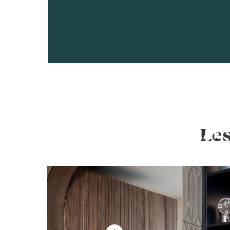
CETTE CUISI
Les
VOUS PLAÎT 