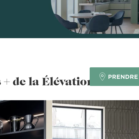
NE
PRENDRE
 + de la Élévation sensori
?