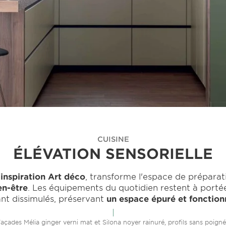
CUISINE
ÉLÉVATION SENSORIELLE
'inspiration Art déco
, transforme l'espace de prépara
en-être
. Les équipements du quotidien restent à porté
nt dissimulés, préservant
un espace épuré et fonction
açades Mélia ginger verni mat et Silona noyer rainuré, profils sans poign