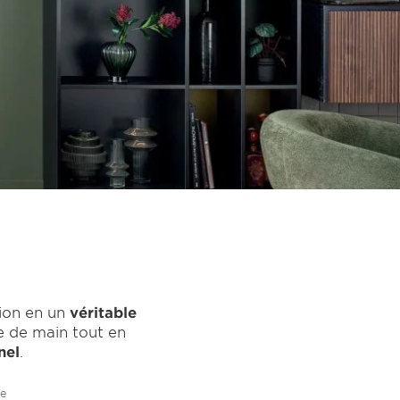
tion en un
véritable
e de main tout en
nel
.
ée