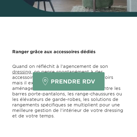
Ranger grâce aux accessoires dédiés
CE DRESSING
VOUS PLAÎT ?
Quand on réfléchit à l’agencement de son
dressing
, on pense spontanément à des
accessoires comme la penderie ou les tiroirs
PRENDRE RDV
mais il existe de nombreux autres
aménagements pour se faciliter la vie. Entre les
barres porte-pantalons, les range-chaussures ou
les élévateurs de garde-robes, les solutions de
rangements spécifiques se multiplient pour une
meilleure gestion de l’intérieur de votre dressing
et de votre temps.