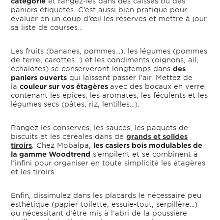
catégorie
et rangez-les dans des caisses ou des
paniers étiquetés. C’est aussi bien pratique pour
évaluer en un coup d’œil les réserves et mettre à jour
sa liste de courses…
Les fruits (bananes, pommes…), les légumes (pommes
de terre, carottes…) et les condiments (oignons, ail,
échalotes) se conserveront longtemps dans
des
paniers ouverts
qui laissent passer l’air. Mettez de
la
couleur sur vos étagères
avec des bocaux en verre
contenant les épices, les aromates, les féculents et les
légumes secs (pâtes, riz, lentilles…).
Rangez les conserves, les sauces, les paquets de
biscuits et les céréales dans de
grands et solides
tiroirs
. Chez Mobalpa,
les casiers bois modulables de
la gamme Woodtrend
s’empilent et se combinent à
l’infini pour organiser en toute simplicité les étagères
et les tiroirs.
Enfin, dissimulez dans les placards le nécessaire peu
esthétique (papier toilette, essuie-tout, serpillère…)
ou nécessitant d’être mis à l’abri de la poussière