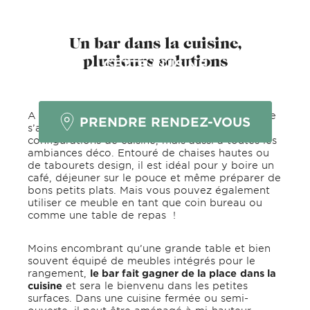
Un bar dans la cuisine,
plusieurs solutions
CETTE CUISINE
VOUS PLAÎT ?
A la fois esthétique et fonctionnel, le bar cuisine
PRENDRE RENDEZ-VOUS
s’adapte non seulement à toutes les
configurations de cuisine, mais aussi à toutes les
ambiances déco. Entouré de chaises hautes ou
de tabourets design, il est idéal pour y boire un
café, déjeuner sur le pouce et même préparer de
bons petits plats. Mais vous pouvez également
utiliser ce meuble en tant que coin bureau ou
comme une table de repas !
Moins encombrant qu’une grande table et bien
souvent équipé de meubles intégrés pour le
rangement,
le bar fait gagner de la place
dans la
cuisine
et sera le bienvenu dans les petites
surfaces. Dans une cuisine fermée ou semi-