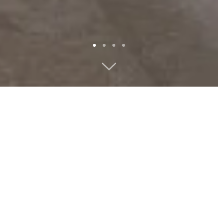
Op maat gemaakte
meubelen met een unieke
stijl, net zoals u
Kiezen voor Mobalpa betekent kiezen voor de
perfecte balans tussen knowhow en een
begeleiding op maat. Al 75 jaar ontwerpen en
produceren wij in het hart van de Alpen al onze
op maat gemaakte meubelen voor uw
interieurinrichting. Wij maken van elk project een